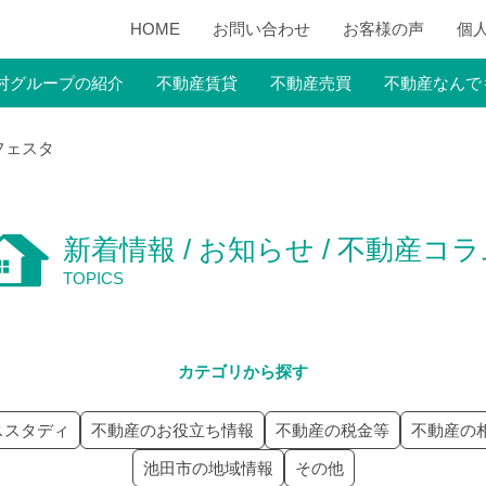
HOME
お問い合わせ
お客様の声
個
村グループの紹介
不動産賃貸
不動産売買
不動産なんで
フェスタ
新着情報 / お知らせ / 不動産コ
TOPICS
カテゴリから探す
ススタディ
不動産のお役立ち情報
不動産の税金等
不動産の
池田市の地域情報
その他