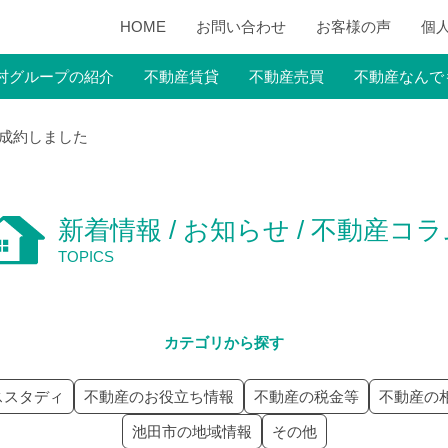
HOME
お問い合わせ
お客様の声
個
村グループの紹介
不動産賃貸
不動産売買
不動産なんで
が成約しました
新着情報 / お知らせ / 不動産コ
TOPICS
カテゴリから探す
ススタディ
不動産のお役立ち情報
不動産の税金等
不動産の
池田市の地域情報
その他