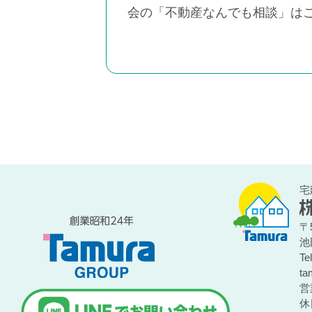
会の「不動産なんでも相談」は
宅
〒5
池
Te
ta
営
休