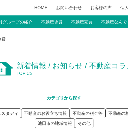
HOME
お問い合わせ
お客様の声
個
村グループの紹介
不動産賃貸
不動産売買
不動産なんで
金賞
新着情報 / お知らせ / 不動産コ
TOPICS
カテゴリから探す
ススタディ
不動産のお役立ち情報
不動産の税金等
不動産の
池田市の地域情報
その他