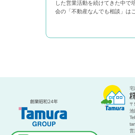
した営業活動を続けてきた中で
会の「不動産なんでも相談」は
宅
〒5
池
Te
ta
営