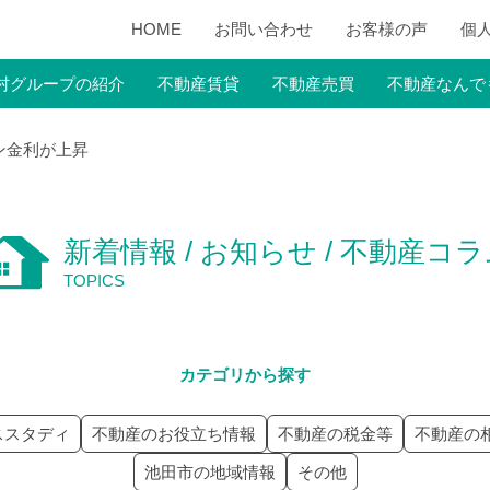
HOME
お問い合わせ
お客様の声
個
村グループの紹介
不動産賃貸
不動産売買
不動産なんで
ン金利が上昇
新着情報 / お知らせ / 不動産コ
TOPICS
カテゴリから探す
ススタディ
不動産のお役立ち情報
不動産の税金等
不動産の
池田市の地域情報
その他