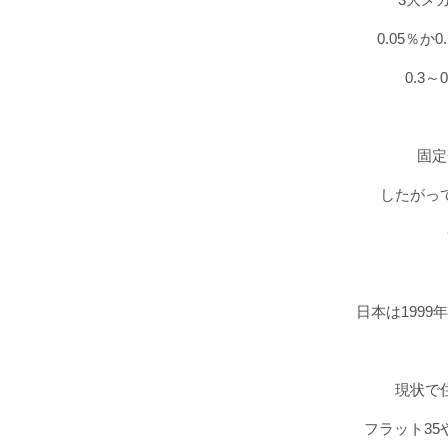
0.05％
0.3
固定
したがっ
日本は199
現状で
フラット3