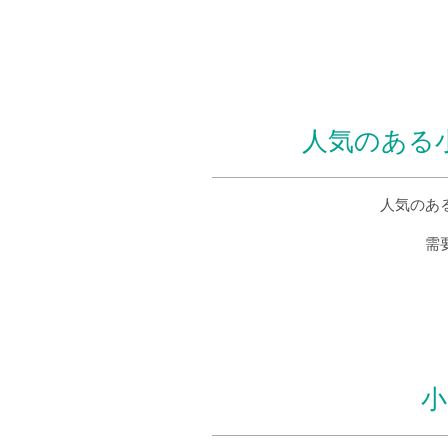
人気のある
人気のあ
需
小