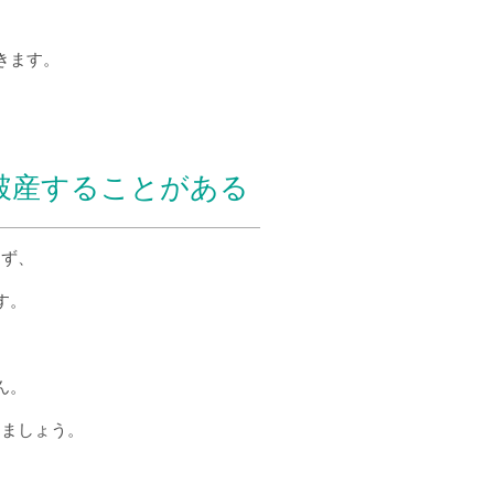
きます。
破産することがある
出ず、
す。
、
ん。
しましょう。