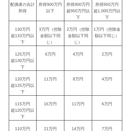
配偶者の合計
所得
900
万円
所得
900
万円
所得
950
万円
所得
以下
超
950
万円以
超
1,000
万円以
下
下
130
万円
3
万円（控除
2
万円（控除
1
万円（控除金
超
133
万円以
金額以下同
金額以下同
額以下同じ）
下
じ）
じ）
125
万円
6
万円
4
万円
2
万円
超
130
万円以
下
120
万円
11
万円
8
万円
4
万円
超
125
万円以
下
115
万円
16
万円
11
万円
6
万円
超
120
万円以
下
110
万円
21
万円
14
万円
7
万円