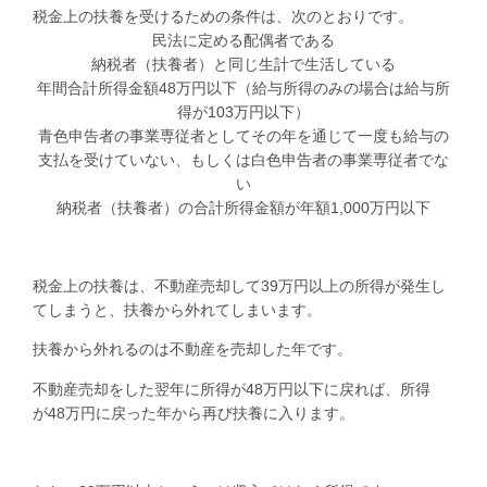
税金上の扶養を受けるための条件は、次のとおりです。
民法に定める配偶者である
納税者（扶養者）と同じ生計で生活している
年間合計所得金額
48
万円以下（給与所得のみの場合は給与所
得が
103
万円以下）
青色申告者の事業専従者としてその年を通じて一度も給与の
支払を受けていない、もしくは白色申告者の事業専従者でな
い
納税者（扶養者）の合計所得金額が年額
1,000
万円以下
税金上の扶養は、不動産売却して
39
万円以上の所得が発生し
てしまうと、扶養から外れてしまいます。
扶養から外れるのは不動産を売却した年です。
不動産売却をした翌年に所得が
48
万円以下に戻れば、所得
が
48
万円に戻った年から再び扶養に入ります。