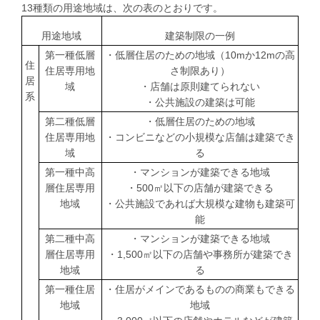
13
種類の用途地域は、次の表のとおりです。
用途地域
建築制限の一例
第一種低層
・低層住居のための地域（
10m
か
12m
の高
住
住居専用地
さ制限あり）
居
域
・店舗は原則建てられない
系
・公共施設の建築は可能
第二種低層
・低層住居のための地域
住居専用地
・コンビニなどの小規模な店舗は建築でき
域
る
第一種中高
・マンションが建築できる地域
層住居専用
・
500
㎡以下の店舗が建築できる
地域
・公共施設であれば大規模な建物も建築可
能
第二種中高
・マンションが建築できる地域
層住居専用
・
1,500
㎡以下の店舗や事務所が建築でき
地域
る
第一種住居
・住居がメインであるものの商業もできる
地域
地域