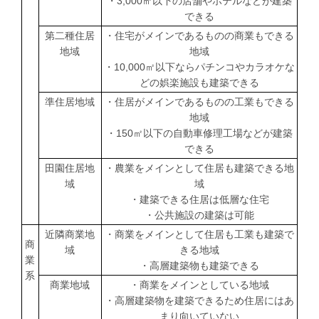
・
3,000
㎡以下の店舗やホテルなどが建築
できる
第二種住居
・住宅がメインであるものの商業もできる
地域
地域
・
10,000
㎡以下ならパチンコやカラオケな
どの娯楽施設も建築できる
準住居地域
・住居がメインであるものの工業もできる
地域
・
150
㎡以下の自動車修理工場などが建築
できる
田園住居地
・農業をメインとして住居も建築できる地
域
域
・建築できる住居は低層な住宅
・公共施設の建築は可能
近隣商業地
・商業をメインとして住居も工業も建築で
商
域
きる地域
業
・高層建築物も建築できる
系
商業地域
・商業をメインとしている地域
・高層建築物を建築できるため住居にはあ
まり向いていない