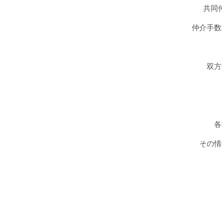
共同
仲介手数
双方
各
その情