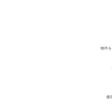
物件を
優