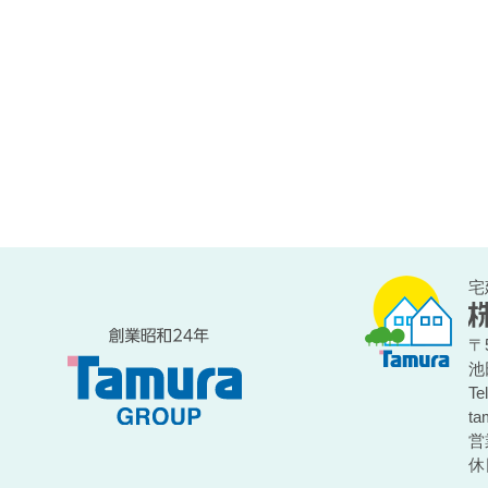
宅
〒5
池
Te
ta
営
休