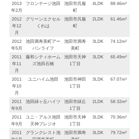
2013
フロンテージ池田
池田市呉服
4LDK
88.46
m²
年2月
町
2012
グリーンエクセル
池田市呉服
2LDK
61.46
m²
年12
くれは
町
月
2012
池田満寿美町アー
池田市満寿
3LDK
74.12
m²
年5月
バンライフ
美町
2011
藤和シティホーム
池田市天神
3LDK
65.49
m²
年11
ズ池田石橋
1丁目
月
2011
ユニハイム池田
池田市神田
3LDK
67.07
m²
年10
1丁目
月
2011
池田緑ヶ丘ハイツ
池田市緑丘
2LDK
58.32
m²
年9月
1丁目
2011
ユニ・アルス池田
池田市天神
3LDK
70.36
m²
年9月
天神プレジオ
1丁目
2011
グランクレスト池
池田市満寿
3LDK
79.72
m²