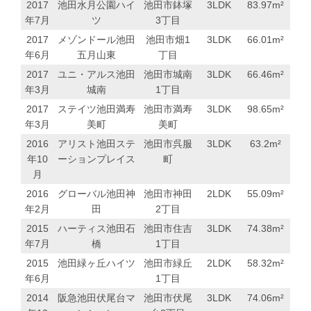
2017
池田水月公園ハイ
池田市鉢塚
3LDK
83.97
m²
年7月
ツ
3丁目
2017
メゾンドール池田
池田市畑1
3LDK
66.01
m²
年6月
五月山東
丁目
2017
ユニ・アルス池田
池田市城南
3LDK
66.46
m²
年3月
城南
1丁目
2017
ステイツ池田満寿
池田市満寿
3LDK
98.65
m²
年3月
美町
美町
2016
アリスト池田ステ
池田市呉服
3LDK
63.2
m²
年10
ーションプレイス
町
月
2016
グローバル池田神
池田市神田
2LDK
55.09
m²
年2月
田
2丁目
2015
ハーティス池田石
池田市住吉
3LDK
74.38
m²
年7月
橋
1丁目
2015
池田緑ヶ丘ハイツ
池田市緑丘
2LDK
58.32
m²
年6月
1丁目
2014
阪急池田伏尾台マ
池田市伏尾
3LDK
74.06
m²