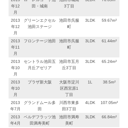
年12
田・城南
3丁目
月
2013
グリーンエクセル
池田市呉服
3LDK
59.67
m²
年12
池田ステージ
町
月
2013
フロンテージ池田
池田市呉服
3LDK
61.44
m²
年11
町
月
2013
セントラル池田五
池田市五月
3LDK
65.24
m²
年10
月丘アゼリア
丘3丁目
月
2013
プラザ新大阪
大阪市淀川
1L
38.5
m²
年10
区西宮原1
月
丁目
2013
グランドムール多
川西市東多
4LDK
107.05
m²
年7月
田
田3丁目
2013
ベルデフラッツ池
池田市満寿
3LDK
66.84
m²
年4月
田満寿美町
美町