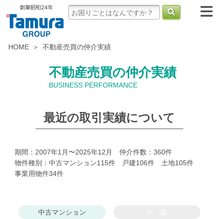
HOME
不動産売買の仲介実績
不動産売買の仲介実績
BUSINESS PERFORMANCE
最近の取引実績について
期間：
2007年1月〜2025年12月
仲介件数：
360
件
物件種別：中古マンション
115
件 戸建
106
件 土地
105
件
事業用物件
34
件
中古マンション
戸 建