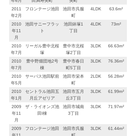
年6月
田満寿美町
美町
2011
フロンテージ池田
池田市呉服
4LDK
63.6
m²
年2月
町
2010
池田サニーフラッ
池田鉢塚1
4LDK
73
m²
年11
ト
丁目
月
2010
リーガル豊中北桜
豊中市北桜
3LDK
66.63
m²
年7月
塚
塚2丁目
2010
豊中野畑団地2号
豊中市春日
3LDK
76.36
m²
年7月
棟
町5丁目
2010
サーパス池田駅前
池田市栄本
2LDK
56.28
m²
年5月
町
2010
セントラル池田五
池田市五月
3LDK
61.99
m²
年1月
月丘アゼリア
丘3丁目
2009
ザ・ライオンズ池
池田市城南
3LDK
71.97
m²
年11
田I棟
3丁目
月
2009
フロンテージ池田
池田市呉服
3LDK
61.44
m²
年11
町