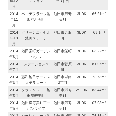
年12
ンション
台3丁目
月
2014
ベルデフラッツ池
池田市満寿
3LDK
66.91
m²
年11
田満寿美町
美町
月
2014
グリーンエクセル
池田市呉服
3LDK
63.1
m²
年10
池田ステージ
町
月
2014
池田栄町ガーデン
池田市栄町
3LDK
68.22
m²
年8月
ハウス
2014
ステーションN
池田市菅原
3LDK
81.67
m²
年7月
町
2014
藤和池田ホームズ
池田市城南
3LDK
75.78
m²
年6月
ステラコート
3丁目
2014
グランクレスト池
池田市満寿
2SLDK
83.44
m²
年5月
田満寿美町
美町
2014
池田満寿美町アー
池田市満寿
3LDK
67.63
m²
年5月
バンライフ
美町
2013
ローレルコート池
池田市城南
3LDK
76.85
m²