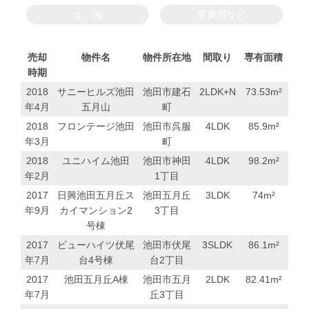
土 地
事業用など
売却
物件名
物件所在地
間取り
専有面積
時期
2018
サニーヒルズ池田
池田市建石
2LDK+N
73.53
m²
年4月
五月山
町
2018
フロンテージ池田
池田市呉服
4LDK
85.9
m²
年3月
町
2018
ユニハイム池田
池田市神田
4LDK
98.2
m²
年2月
1丁目
2017
日興池田五月丘ス
池田五月丘
3LDK
74
m²
年9月
カイマンション2
3丁目
号棟
2017
ビューハイツ伏尾
池田市伏尾
3SLDK
86.1
m²
年7月
台4号棟
台2丁目
2017
池田五月丘A棟
池田市五月
2LDK
82.41
m²
年7月
丘3丁目