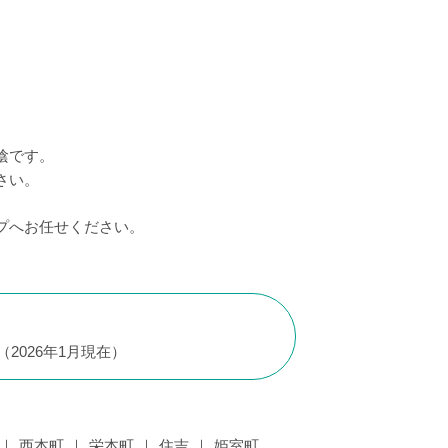
陰です。
さい。
プへお任せください。
（
2026年1月現在
）
西本町
栄本町
住吉
姫室町