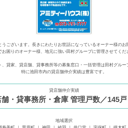
とうございます。長きにわたりお世話になっているオーナー様のお
でお困りのオーナー様、地元に強い田村グループに管理させてくだ
ト、貸家、貸店舗、貸事務所等の募集窓口・一括管理は田村グルー
特に池田市内の貸店舗仲介実績は豊富です。
貸店舗仲介実績
舗・貸事務所・倉庫 管理戸数／
145
戸
地域選択
満寿美町
菅原町
神田
綾羽
井口堂
宇保町
槻木町