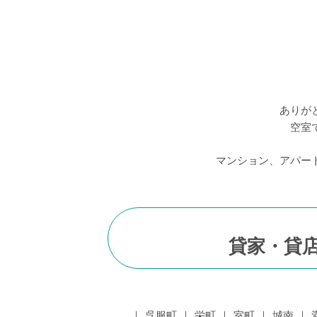
ありが
空室
マンション、アパー
貸家・貸店
呉服町
栄町
室町
城南