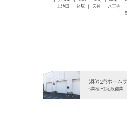
上池田
鉢塚
天神
八王寺
(株)北摂ホーム
<業種>
住宅設備業