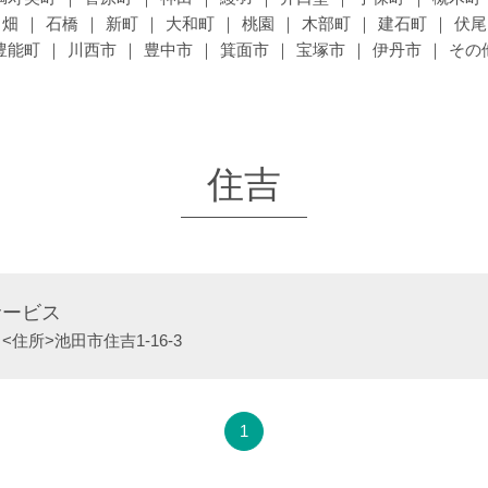
畑
石橋
新町
大和町
桃園
木部町
建石町
伏尾
豊能町
川西市
豊中市
箕面市
宝塚市
伊丹市
その
住吉
サービス
<住所>
池田市住吉1-16-3
1