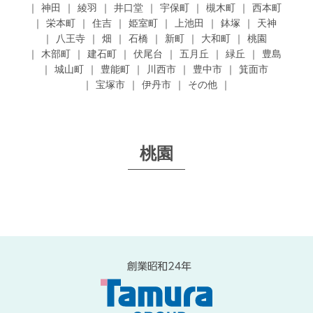
神田
綾羽
井口堂
宇保町
槻木町
西本町
栄本町
住吉
姫室町
上池田
鉢塚
天神
八王寺
畑
石橋
新町
大和町
桃園
木部町
建石町
伏尾台
五月丘
緑丘
豊島
城山町
豊能町
川西市
豊中市
箕面市
宝塚市
伊丹市
その他
桃園