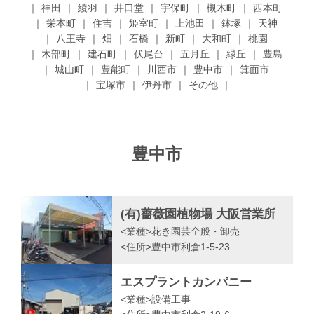
神田
綾羽
井口堂
宇保町
槻木町
西本町
栄本町
住吉
姫室町
上池田
鉢塚
天神
八王寺
畑
石橋
新町
大和町
桃園
木部町
建石町
伏尾台
五月丘
緑丘
豊島
城山町
豊能町
川西市
豊中市
箕面市
宝塚市
伊丹市
その他
豊中市
(有)薔薇園植物場 大阪営業所
<業種>
花き園芸全般・卸売
<住所>
豊中市利倉1-5-23
エスプラントカンパニー
<業種>
設備工事