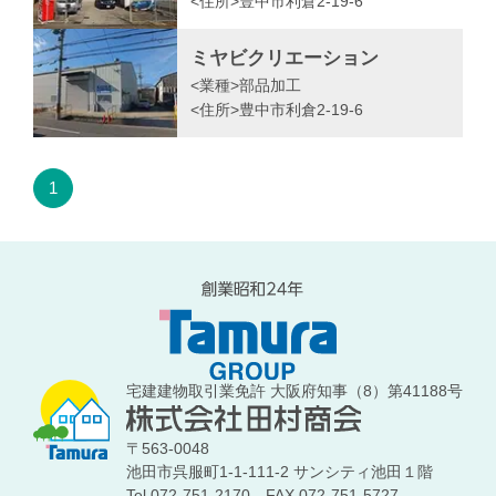
<住所>
豊中市利倉2-19-6
ミヤビクリエーション
<業種>
部品加工
<住所>
豊中市利倉2-19-6
1
宅建建物取引業免許 大阪府知事（8）第41188号
〒563-0048
池田市呉服町1-1-111-2 サンシティ池田１階
Tel.072-751-2170
FAX.072-751-5727