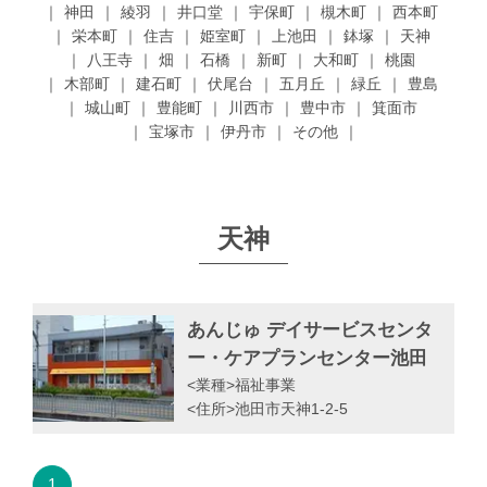
神田
綾羽
井口堂
宇保町
槻木町
西本町
栄本町
住吉
姫室町
上池田
鉢塚
天神
八王寺
畑
石橋
新町
大和町
桃園
木部町
建石町
伏尾台
五月丘
緑丘
豊島
城山町
豊能町
川西市
豊中市
箕面市
宝塚市
伊丹市
その他
天神
あんじゅ デイサービスセンタ
ー・ケアプランセンター池田
<業種>
福祉事業
<住所>
池田市天神1-2-5
1