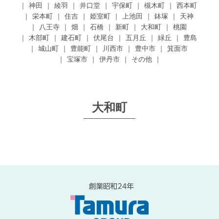
神田
綾羽
井口堂
宇保町
槻木町
西本町
栄本町
住吉
姫室町
上池田
鉢塚
天神
八王寺
畑
石橋
新町
大和町
桃園
木部町
建石町
伏尾台
五月丘
緑丘
豊島
城山町
豊能町
川西市
豊中市
箕面市
宝塚市
伊丹市
その他
大和町