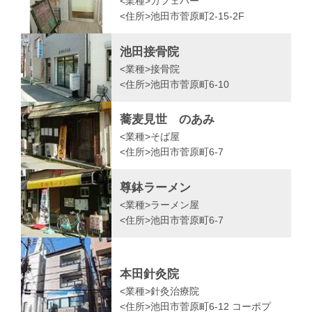
<業種>
カフェバー
<住所>
池田市菅原町2-15-2F
池田接骨院
<業種>
接骨院
<住所>
池田市菅原町6-10
蕎麦見世 のあみ
<業種>
そば屋
<住所>
池田市菅原町6-7
尊鉢ラーメン
<業種>
ラーメン屋
<住所>
池田市菅原町6-7
本田針灸院
<業種>
針灸治療院
<住所>
池田市菅原町6-12 コーポプ