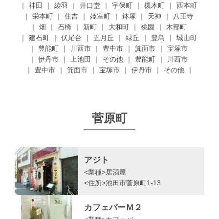
神田
綾羽
井口堂
宇保町
槻木町
西本町
栄本町
住吉
姫室町
鉢塚
天神
八王寺
畑
石橋
新町
大和町
桃園
木部町
建石町
伏尾台
五月丘
緑丘
豊島
城山町
豊能町
川西市
豊中市
箕面市
宝塚市
伊丹市
上池田
その他
豊能町
川西市
豊中市
箕面市
宝塚市
伊丹市
その他
菅原町
アジト
<業種>
居酒屋
<住所>
池田市菅原町1-13
カフェバーＭ２