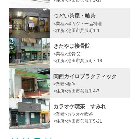
<住所>
池田市呉服町2-17
つどい茶屋・喰茶
<業種>
串カツ・一品料理
<住所>
池田市呉服町1-1
きたやま接骨院
<業種>
接骨院
<住所>
池田市呉服町7-18
関西カイロプラクティック
<業種>
整体
<住所>
池田市呉服町4-7
カラオケ喫茶 すみれ
<業種>
カラオケ喫茶
<住所>
池田市呉服町5-21