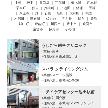
神田
綾羽
井口堂
宇保町
槻木町
西本町
栄本町
住吉
姫室町
上池田
鉢塚
天神
八王寺
畑
石橋
新町
大和町
桃園
木部町
建石町
伏尾台
五月丘
緑丘
豊島
城山町
豊能町
川西市
豊中市
箕面市
宝塚市
伊丹市
その他
うしむら歯科クリニック
<業種>
歯科
<住所>
池田市城南3-1-8
スハラ クライミングジム
<業種>
スポーツ施設
<住所>
池田市城南1-9-26
ニチイケアセンター池田駅前
<業種>
訪問介護
<住所>
池田市城南1-1-29 サンライ