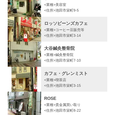
<業種>
美容室
<住所>
池田市栄町9-5
ロッソビーンズカフェ
<業種>
コーヒー豆販売等
<住所>
池田市栄町3-14
大谷鍼灸整骨院
<業種>
鍼灸整骨院
<住所>
池田市栄町7-10
カフェ・グレンミスト
<業種>
喫茶店
<住所>
池田市栄町3-15
ROSE
<業種>
貴金属買い取り
<住所>
池田市栄町8-22