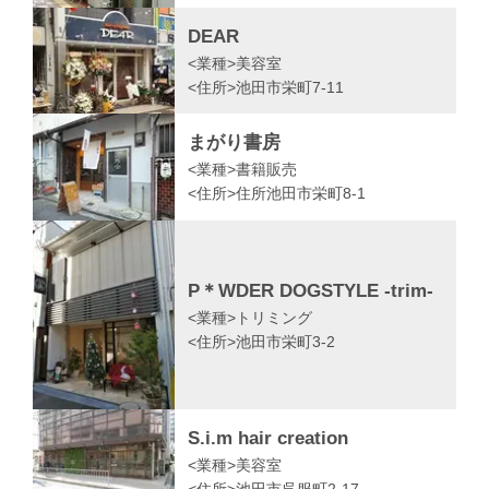
DEAR
<業種>
美容室
<住所>
池田市栄町7-11
まがり書房
<業種>
書籍販売
<住所>
住所池田市栄町8-1
P＊WDER DOGSTYLE -trim-
<業種>
トリミング
<住所>
池田市栄町3-2
S.i.m hair creation
<業種>
美容室