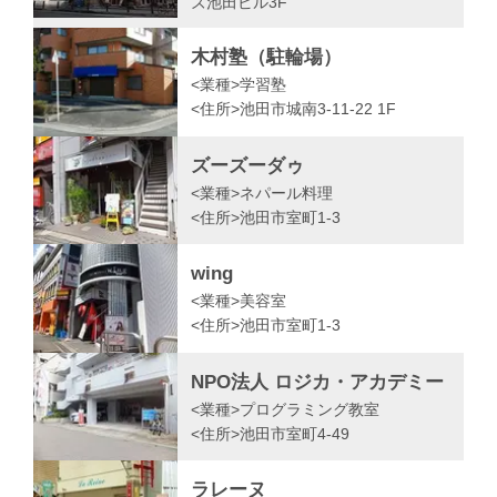
ズ池田ビル3F
木村塾（駐輪場）
<業種>
学習塾
<住所>
池田市城南3-11-22 1F
ズーズーダゥ
<業種>
ネパール料理
<住所>
池田市室町1-3
wing
<業種>
美容室
<住所>
池田市室町1-3
NPO法人 ロジカ・アカデミー
<業種>
プログラミング教室
<住所>
池田市室町4-49
ラレーヌ